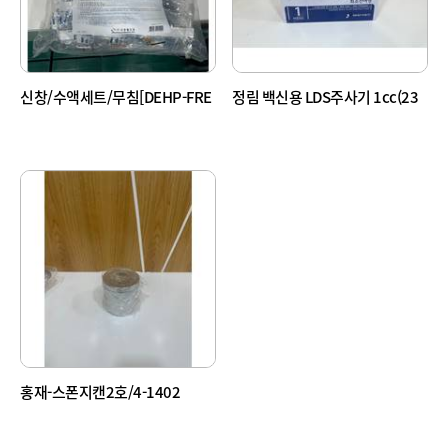
신창/수액세트/무침[DEHP-FRE
정림 백신용 LDS주사기 1cc(23
E/170cm]
g)
홍재-스폰지캔2호/4-1402