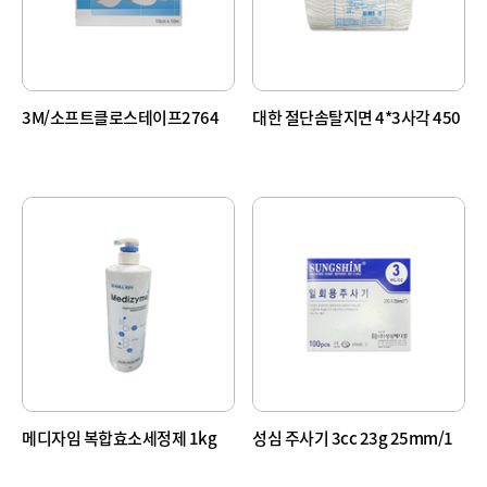
3M/소프트클로스테이프2764
대한 절단솜탈지면 4*3사각 450
g
메디자임 복합효소세정제 1kg
성심 주사기 3cc 23g 25mm/1