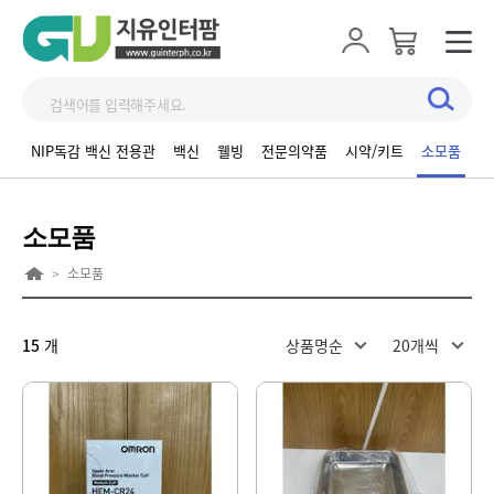
NIP독감 백신 전용관
백신
웰빙
전문의약품
시약/키트
소모품
고
소모품
>
소모품
15
개
상품명순
20개씩