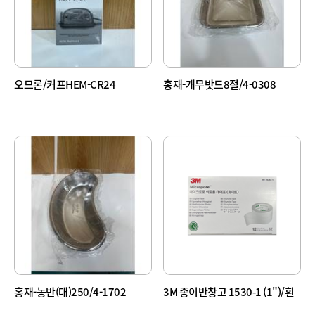
오므론/커프HEM-CR24
홍재-개무밧드8절/4-0308
홍재-농반(대)250/4-1702
3M 종이반창고 1530-1 (1")/흰
색